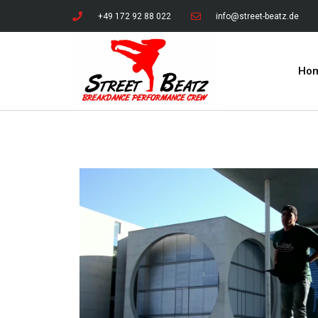
+49 172 92 88 022
info@street-beatz.de
Ho