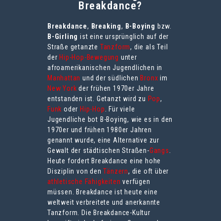
Breakdance?
Breakdance
,
Breaking
,
B-Boying
bzw.
B-Girling
ist eine ursprünglich auf der
Straße getanzte
Tanzform
, die als Teil
der
Hip-Hop-Bewegung
unter
afroamerikanischen Jugendlichen in
Manhattan
und der südlichen
Bronx
im
New York
der frühen 1970er Jahre
entstanden ist. Getanzt wird zu
Pop
,
Funk
oder
Hip-Hop
. Für viele
Jugendliche bot B-Boying, wie es in den
1970er und frühen 1980er Jahren
genannt wurde, eine Alternative zur
Gewalt der städtischen Straßen-
Gangs
.
Heute fordert Breakdance eine hohe
Disziplin von den
Tänzern
, die oft über
athletische Fähigkeiten
verfügen
müssen. Breakdance ist heute eine
weltweit verbreitete und anerkannte
Tanzform. Die Breakdance-Kultur